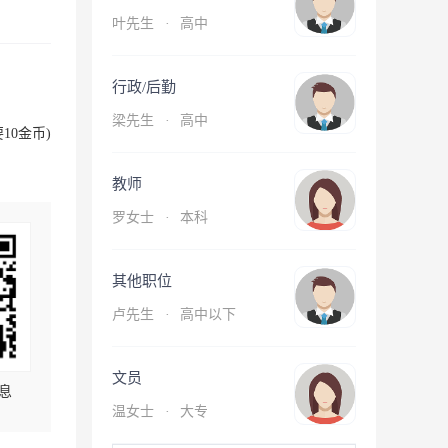
叶先生
·
高中
行政/后勤
梁先生
·
高中
10金币)
教师
罗女士
·
本科
其他职位
卢先生
·
高中以下
文员
息
温女士
·
大专