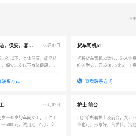
查
急招保洁，保安，客服，工程
08月07日
货车司机b2
求55岁以下，身体健康，能坚持
招聘货车司机b2数名，带从业
作，保安55岁以下身体健康，有
吃苦耐劳，开6米8，9米6，工
形象端庄，遵纪守法，无犯罪记
服要求45岁以下高中以上文化，
看联系方式
查看联系方式
工作认真，性格开朗有良好沟通
工程，懂水电维修。
工
08月07日
护士 前台
周岁一45岁的车间女工，计件工
口腔诊所聘护士及前台，女，
00一5000元，试用期2个月，交五
业也可，形象好，气质佳，沟
年薪假，年底福利
强。面试，周日休息。