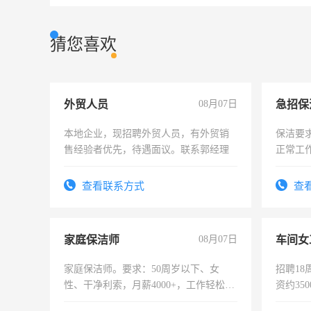
猜您喜欢
外贸人员
08月07日
本地企业，现招聘外贸人员，有外贸销
保洁要
售经验者优先，待遇面议。联系郭经理
正常工
责任心
录，客
查看联系方式
查
懂电脑
能力，
家庭保洁师
08月07日
车间女
家庭保洁师。要求：50周岁以下、女
招聘18
性、干净利索，月薪4000+，工作轻松，
资约35
时间灵活，不需坐班，适合宝妈、全职
险，有