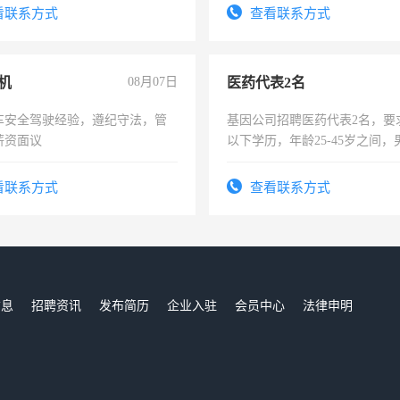
看联系方式
查看联系方式
机
08月07日
医药代表2名
车安全驾驶经验，遵纪守法，管
基因公司招聘医药代表2名，要
薪资面议
以下学历，年龄25-45岁之间，
可，需要具有营销经验，从事
表或者有医学资质的优先，底薪
看联系方式
查看联系方式
交五险。
信息
招聘资讯
发布简历
企业入驻
会员中心
法律申明
们