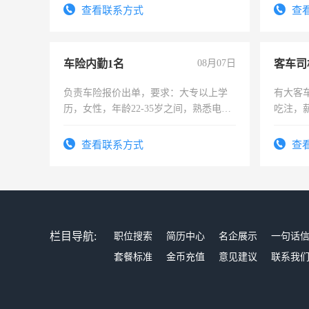
太太等。
查看联系方式
查
车险内勤1名
08月07日
客车司
负责车险报价出单，要求：大专以上学
有大客
历，女性，年龄22-35岁之间，熟悉电脑
吃注，
操作，工作态度认真，具有团队精神，
试用期1-3个月，转正后交纳五险，
查看联系方式
查
栏目导航:
职位搜索
简历中心
名企展示
一句话
套餐标准
金币充值
意见建议
联系我