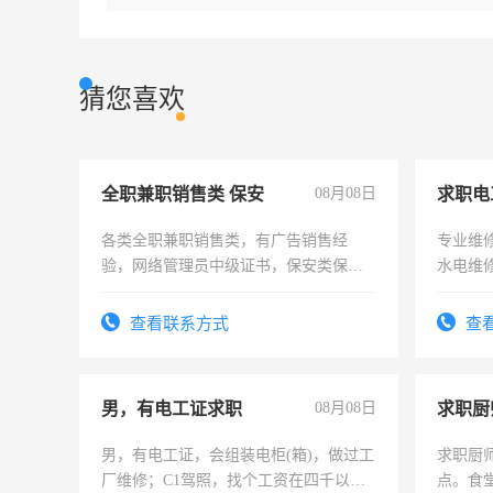
猜您喜欢
全职兼职销售类 保安
08月08日
求职电
各类全职兼职销售类，有广告销售经
专业维
验，网络管理员中级证书，保安类保安
水电维
队长，形象岗或幼儿园保安，维修水电
有高低压电工证和十几年工作经验
查看联系方式
查
男，有电工证求职
08月08日
求职厨
男，有电工证，会组装电柜(箱)，做过工
求职厨
厂维修；C1驾照，找个工资在四千以
点。食堂