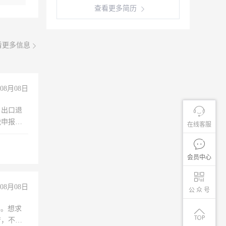
查看更多简历
看更多信息
08月08日
，出口退
税申报、
在线客服
理乱账业
职会计工
会员中心
08月08日
公 众 号
年。想求
苦，不怕