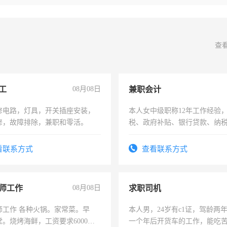
查
工
08月08日
兼职会计
修电路，灯具，开关插座安装，
本人女中级职称12年工作经验
修，故障排除，兼职和零活。
税、政府补贴、银行贷款、纳
为各类公司策划，设建新账，
务，财务咨询等业务。欲求兼
看联系方式
查看联系方式
作
师工作
08月08日
求职司机
师工作 各种火锅。家常菜。早
本人男，24岁有c1证，驾龄两
。烧烤海鲜，工资要求6000以
一个年后开货车的工作，能吃