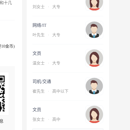
和十几
刘女士
·
大专
网络/IT
叶先生
·
大专
10金币)
文员
温女士
·
大专
司机/交通
崔先生
·
高中以下
文员
张女士
·
高中
息