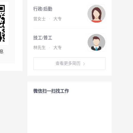
行政/后勤
曾女士
·
大专
技工/普工
林先生
·
大专
息
查看更多简历
微信扫一扫找工作